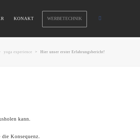
WERBETECHNIK
ER
KONAKT
>
yoga experience
>
Hier unser erster Erfahrungsbericht!
ausholen kann.
te die Konsequenz.