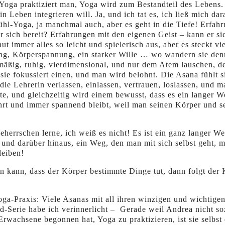
oga praktiziert man, Yoga wird zum Bestandteil des Lebens. I
in Leben integrieren will. Ja, und ich tat es, ich ließ mich da
ühl-Yoga, ja manchmal auch, aber es geht in die Tiefe! Erfah
 sich bereit? Erfahrungen mit den eigenen Geist – kann er si
ut immer alles so leicht und spielerisch aus, aber es steckt vi
ung, Körperspannung, ein starker Wille … wo wandern sie de
äßig, ruhig, vierdimensional, und nur dem Atem lauschen, 
sie fokussiert einen, und man wird belohnt. Die Asana fühlt s
ie Lehrerin verlassen, einlassen, vertrauen, loslassen, und 
te, und gleichzeitig wird einem bewusst, dass es ein langer W
führt und immer spannend bleibt, weil man seinen Körper und 
beherrschen lerne, ich weiß es nicht! Es ist ein ganz langer W
n und darüber hinaus, ein Weg, den man mit sich selbst geht,
leiben!
len kann, dass der Körper bestimmte Dinge tut, dann folgt der
oga-Praxis: Viele Asanas mit all ihren winzigen und wichtigen
nd-Serie habe ich verinnerlicht – Gerade weil Andrea nicht s
 Erwachsene begonnen hat, Yoga zu praktizieren, ist sie selbst 