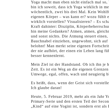
Yoga macht man eben nicht einfach mal so, Y
bin ich soweit, dass ich Yoga wirklich in me
wöchentlich, zwei bis drei Mal. Kein Wohlf
eigenen Körper – was kann er? wozu fühlt er
wirklich vorstellen? Visualisieren? – Es scha
Kraft dahinter: Disziplin, Körperbeherrsch
hin meine Gedanken? Atmen, atmen, gleichm
und sonst nichts. Die Atmung steuert einen, 
Bauchnabel einziehen, ungewohnt, sich auf d
belohnt! Man merkt seine eigenen Fortschrit
der nie aufhört, der einen ein Leben lang 
besser kennenlernt.
Mein Ziel ist der Handstand. Ob ich ihn je 
Zeit. Es ist ein Weg an die eigenen Grenze
Umwege, egal, offen, wach und neugierig b
Es heißt, dass, wenn der Geist sich vorstel
Ich glaube daran!
Heute, 5. Februar 2019, mehr als ein Jahr Y
Primary-Serie und den ersten Teil der Seco
„Kind“ auf eine Yogini ist, sondern erst als