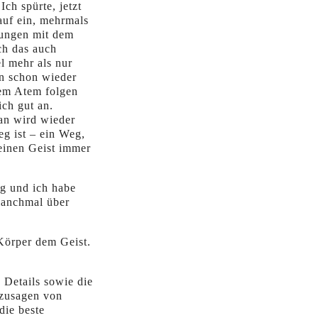
ch spürte, jetzt
rauf ein, mehrmals
rungen mit dem
ch das auch
el mehr als nur
nn schon wieder
dem Atem folgen
ich gut an.
man wird wieder
eg ist – ein Weg,
seinen Geist immer
eg und ich habe
 manchmal über
 Körper dem Geist.
 Details sowie die
ozusagen von
die beste