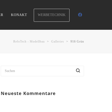
WERBETECHNIK
ER
KONAKT
RefoTech - Modellbau
>
Galleries
>
916 Grün
Neueste Kommentare