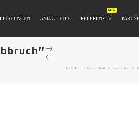
LEISTUNGEN
ANBAUTEILE
REFERENZEN
PARTN
Abbruch”
RefoTech - Modellbau
>
Galleries
>