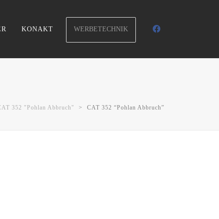
WERBETECHNIK
ER
KONAKT
CAT 352 "Pohlan Abbruch"
>
CAT 352 “Pohlan Abbruch”