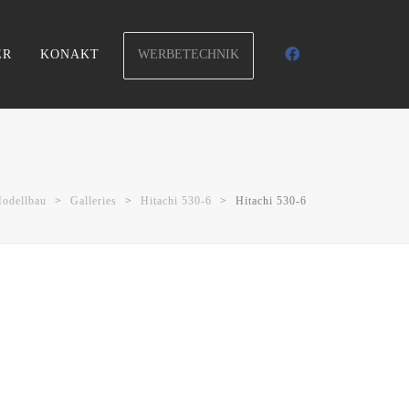
WERBETECHNIK
ER
KONAKT
Modellbau
>
Galleries
>
Hitachi 530-6
>
Hitachi 530-6