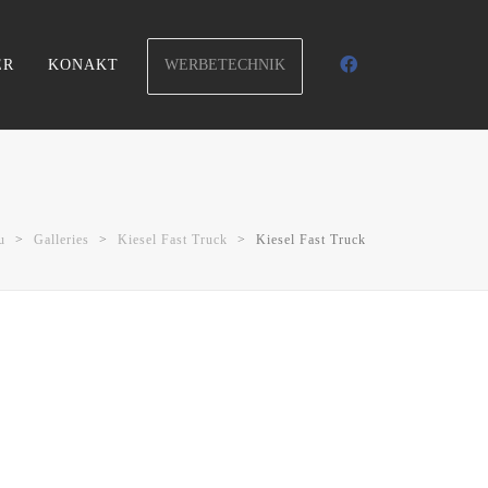
WERBETECHNIK
ER
KONAKT
u
>
Galleries
>
Kiesel Fast Truck
>
Kiesel Fast Truck