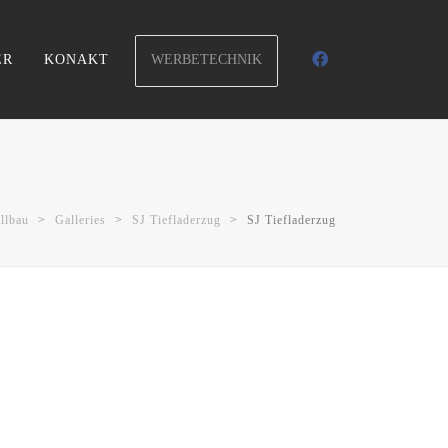
WERBETECHNIK
ER
KONAKT
llbau
>
Galleries
>
SJ Tiefladerzug
>
SJ Tiefladerzug