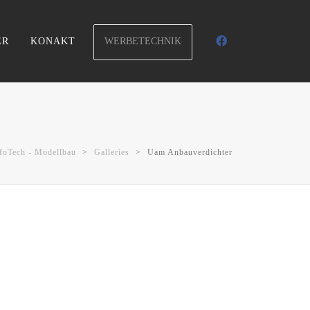
WERBETECHNIK
ER
KONAKT
foTech - Modellbau
>
Galleries
>
Uam Anbauverdichter