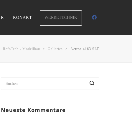
WERBETECHNIK
ER
KONAKT
RefoTech - Modellbau
>
Galleries
>
Actros 4163 SLT
Neueste Kommentare