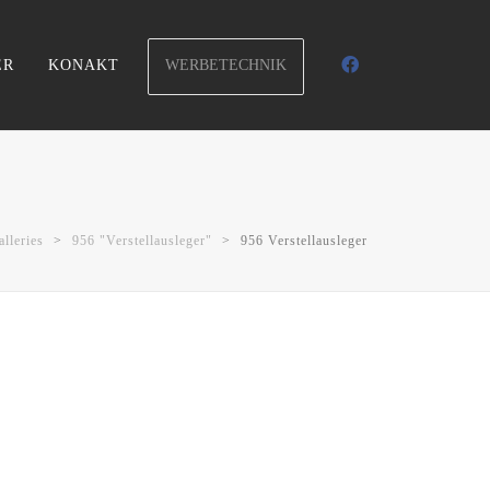
WERBETECHNIK
ER
KONAKT
alleries
>
956 "Verstellausleger"
>
956 Verstellausleger