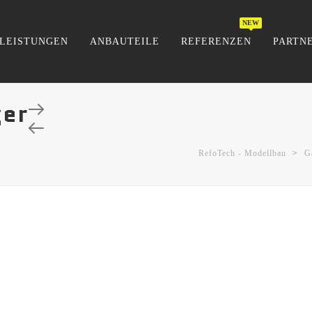
LEISTUNGEN
ANBAUTEILE
REFERENZEN
PARTN
ger
RefoTech - Modellbau
>
G